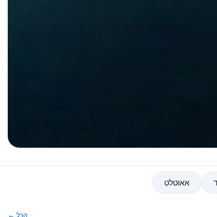
ד
אאוטלט
הכל ←