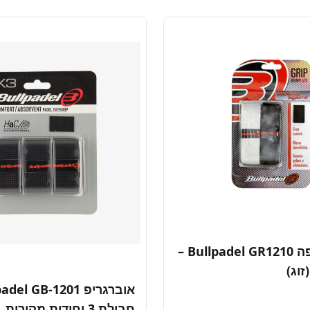
גריפ החלפה Bullpadel GR1210 –
זוג)
חבילת 3 יחידות מקורית