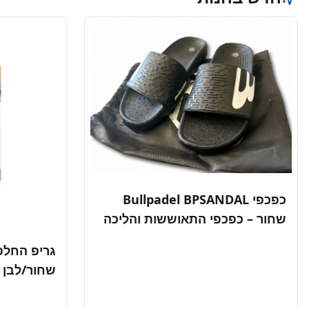
כפכפי Bullpadel BPSANDAL
שחור – כפכפי התאוששות והליכה
לפאדל | כולל שקית בד
שחור/לבן (