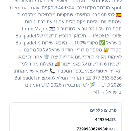
ליבה: Soft EVA טכנולוגיה: Air React Channel · Sweet
Spot מורחב מק"ט יצרן: 449304 שחקנית: Gemma Triay
🇪🇸 למי המחבט מתאים? שחקניות מתחילות-מתקדמות
שמחפשות שליטה מקסימלית עם נגיעה רכה ונוחות.
הבחירה של ג'מה טריאי לטורניר ה-Rome Major. 🇮🇱
PADELSTORE — היבואן והמפיץ הרשמי של Bullpadel
בישראל ✅ מקורי 100% — מיובא ישירות מ-Bullpadel
ספרד 🔐 מספר סידורי ייחודי לישראל על כל מחבט —
לאימות מקוריות ולרישום אחריות יצרן 🛡️ אחריות יבואן
רשמית 6 חודשים על פגמי ייצור 🚚 משלוח מהיר לכל
הארץ · איסוף עצמי בכפר המכביה 📞 ייעוץ אישי מומחה:
077-363-5356 📖 המדריך המלא לקולקציית Bullpadel
LTD 2026 →🎾 לכל מחבטי ה-LTD 2026 הזמינים
בישראל → ]]>
פרטים כלליים
SKU:
449304
ברקוד:
7299983626984