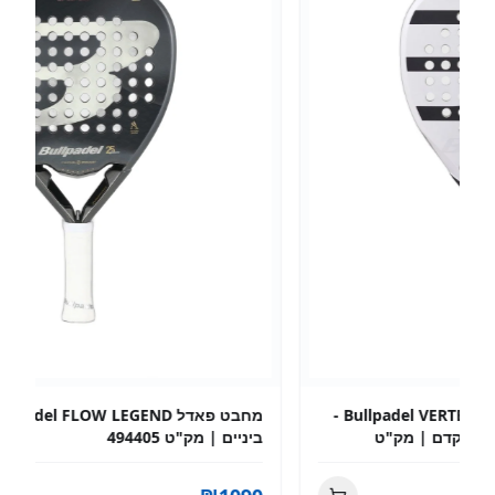
s
מחבט פאדל Bullpadel FLOW LEGEND — סדרת
ביניים | מק"ט 494405