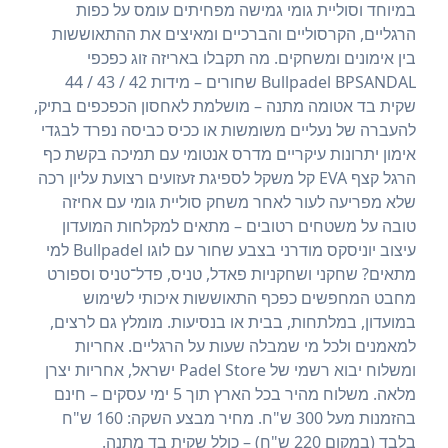
במיוחד וסוליית גומי גמישה מפחיתים עומס על כפות
הרגליים, הקרסוליים והברכיים ומאיצים את ההתאוששות
בין אימונים ומשחקים. מה תקבלו באריזה זוג כפכפי
Bullpadel BPSANDAL שחורים – מידות 42 / 43 / 44
שקית בד אטומה מתנה – מושלמת לאחסון הכפכפים בתיק,
להעברה של נעליים משומשות או ככיס כביסה נפרד לבגדי
אימון יתרונות עיקריים מדרס אנטומי עם תמיכה בקשת כף
הרגל קצף EVA קל משקל לספיגת זעזועים רצועת עליון רכה
שלא מפריעה לעור לאחר משחק סוליית גומי עם אחיזה
טובה על משטחים רטובים – מתאים למקלחות המועדון
עיצוב יוניסקס מודרני בצבע שחור עם לוגו Bullpadel למי
מתאים? שחקני ושחקניות פאדל, טניס, פדל־טניס וספורט
מחבט המחפשים כפכף התאוששות איכותי לשימוש
במועדון, במלתחות, בבית או בנסיעות. מומלץ גם לרצים,
למאמנים ולכל מי שמבלה שעות על הרגליים. אחריות
ומשלוח יבוא רשמי של Padel Store ישראל, אחריות יצרן
מלאה. משלוח מהיר בכל הארץ תוך 5 ימי עסקים – חינם
בהזמנות מעל 300 ש"ח. מחיר מבצע השקה: 160 ש"ח
בלבד (במקום 220 ש"ח) – כולל שקית בד מתנה.