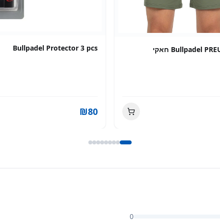
Bullpadel Prot
גברים
₪
280
0