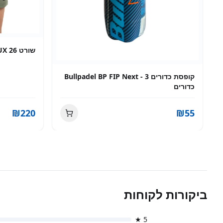
ector 3 pcs
שורט Bullpadel PREUX 26 חאקי
₪
80
₪
220
ביקורות לקוחות
★
5