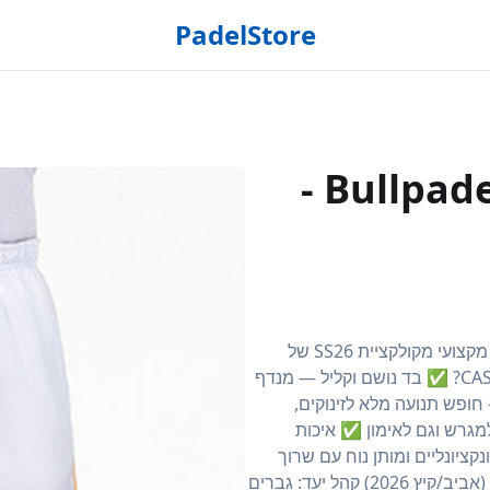
PadelStore
שורט פאדל Bullpadel CASTIL 530 -
שורט פאדל Bullpadel CASTIL 530 לגברים — שורט ספורטיבי מקצועי מקולקציית SS26 של
Bullpadel, מותג הפאדל המוביל בעולם. למה לבחור ב-CASTIL 530? ✅ בד נושם וקליל — מנדף
ופש תנועה מלא לזינוקים,
גרש וגם לאימון ✅ איכות
ונקציונליים ומותן נוח עם שרוך
פרטי המוצר מותג: Bullpadel דגם: CASTIL 530 קולקציה: SS26 (אביב/קיץ 2026) קהל יעד: גברים