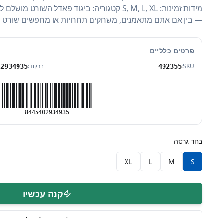
מידות זמינות: S, M, L, XL קטגוריה: ביגוד פאדל ה
— בין אם אתם מתאמנים, משחקים תחרויות או מחפשים שורט נוח ו
פרטים כלליים
SKU:
ברקוד:
02934935
492355
8445402934935
בחר גרסה
XL
L
M
S
קנה עכשיו