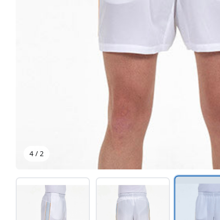
4
/
2