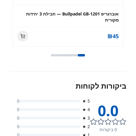
 חבילת 3 יחידות
כובע Bullpadel BPG252 HIBISCUS
₪
90
ביקורות לקוחות
0
★
5
0.0
0
★
4
0
★
3
0
★
2
0
ביקורות
0
★
1