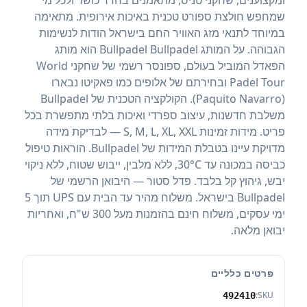
ומקצוענים, שחקני טניס, מתאמנים בחדר כושר ולכל מי
שמחפש חולצת ספורט טכנית באיכות אירופית. מתאימה
במיוחד לתנאי מזג האוויר החם בישראל הודות לנשימות
הגבוהה. על המותג Bullpadel Bullpadel הוא מותג
הפאדל המוביל בעולם, ספונסר רשמי של שחקני World
Padel Tour ובחירתם של אלופים כמו פאקיטו נבארו
(Paquito Navarro). הקולקציה הטכנית של Bullpadel
משלבת חדשנות, עיצוב ספרדי ואיכות בלתי מתפשרת בכל
פריט. מידות זמינות S, M, L, XL, XXL — לבדיקת מידה
מדויקת עיינו בטבלת המידות של Bullpadel. הוראות טיפול
כביסה במכונה עד 30°C, ללא מלבין, ייבוש שטוח, ללא ניקוי
יבש, גיהוץ קל בלבד. פדל סטור — היבואן הרשמי של
Bullpadel בישראל. משלוח מהיר עד הבית עם UPS תוך 5
ימי עסקים, משלוח חינם בהזמנות מעל 300 ש"ח, ואחריות
יבואן מלאה.
פרטים כלליים
SKU:
492410