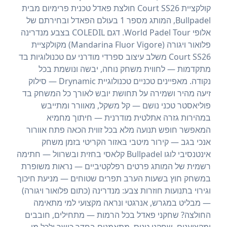
קולקציית Court SS26 חולצת פאדל טכנית פרימיום מבית
Bullpadel, המותג מספר 1 בעולם הפאדל ובחירתם של
אלופי World Padel Tour. דגם COLEDIL בצבע מנדרינה
פלואור ויגורה (Mandarina Fluor Vigore) מקולקציית
Court SS26 משלב עיצוב ספרדי מודרני עם טכנולוגיות בד
מתקדמות — לחווית משחק נוחה, יבשה ונושמת בכל
נקודה. מאפיינים טכניים טכנולוגיית Drynamic — סילוק
זיעה מהיר ושמירה על תחושת יובש לאורך כל המשחק בד
פוליאסטר טכני נושם — קל משקל, מאוורר ומתייבש
במהירות גזרה אתלטית מודרנית — חיתוך מחמיא
המאפשר חופש תנועה מלא בכל זווית הכאה פתח אוורור
אנכי בגב — קירור מיטבי באזור הקריטי בזמן משחק
אינטנסיבי לוגו Bullpadel קלאסי בחזית ובשרוול — חתימה
רשמית של המותג פרטים רפלקטיביים — נראות משופרת
במשחק חוץ בשעות הערב תפרים שטוחים — מניעת חיכוך
וגירוי בתנועות חוזרות צבע: מנדרינה (כתום פלואור ויגורה)
— מבליט במגרש, אנרגטי ונראה מקצועי למי מתאימה
החולצה? שחקני פאדל בכל הרמות — מתחילים, חובבים