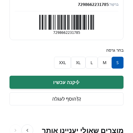
ברקוד:
7298662231785
7298662231785
בחר גרסה
XXL
XL
L
M
S
קנה עכשיו
הוסף לעגלה
מוצרים שאולי יעניינו אותך