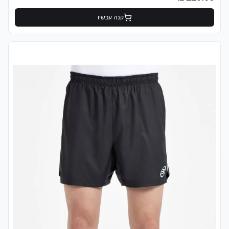
עיצוב מקצועי — מראה נקי שמתאים גם למגרש וגם לאימון ✅ איכות Bullpadel
— המותג שלובשים שחקני הטופ העולמי ✅ כיסים פונקציונליים ומותן נוח עם
קנה עכשיו
שרוך פרטי המוצר מותג: Bullpadel דגם: CASTIL 530 קולקציה: SS26
(אביב/קיץ 2026) קהל יעד: גברים מידות זמינות: S, M, L, XL קטגוריה: ביגוד
פאדל השורט מושלם לשחקני פאדל, טניס וספורט אתלטי — בין אם אתם
מתאמנים, משחקים תחרויות או מחפשים שורט נוח ויוקרתי ליום-יום פעיל.