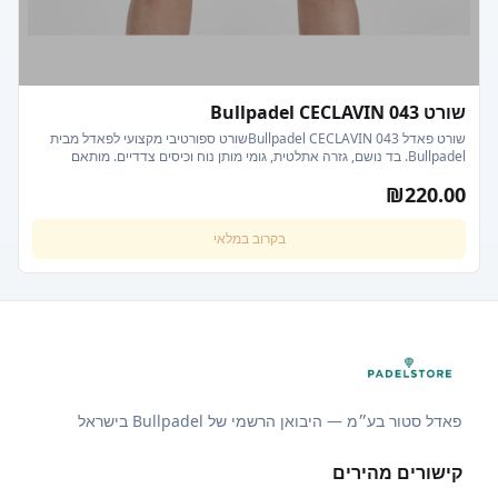
שורט Bullpadel CECLAVIN 043
שורט פאדל Bullpadel CECLAVIN 043שורט ספורטיבי מקצועי לפאדל מבית
Bullpadel. בד נושם, גזרה אתלטית, גומי מותן נוח וכיסים צדדיים. מותאם
למשחקי פאדל אינטנסיביים. בד: פוליאסטר נושם עם אלסטן טכנולוגיה: ניהול
₪
220.00
לחות קולקציה: SS26
בקרוב במלאי
פאדל סטור בע״מ — היבואן הרשמי של Bullpadel בישראל
קישורים מהירים