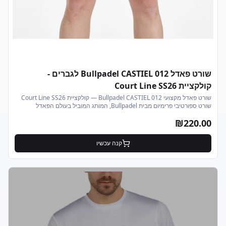
שורט פאדל Bullpadel CASTIEL 012 לגברים -
קולקציית Court Line SS26
שורט פאדל מקצועי Bullpadel CASTIEL 012 — קולקציית Court Line SS26
שורט ספורטיבי פרימיום מבית Bullpadel, המותג המוביל בעולם הפאדל
ובחירתם של מיטב שחקני ה-World Padel Tour. דגם CASTIEL 012 מקולקציית
₪
220.00
Court Line SS26 תוכנן במיוחד עבור שחקני פאדל, טניס וספורט תחרותי
הדורשים שילוב של חופש תנועה מלא, נשימות מקסימלית ועיצוב אתלטי מודרני.
מאפיינים טכניים בד: 100% פוליאסטר ממוקרם (Textured Polyester) — קל
קנה עכשיו
משקל, מתייבש במהירות וידידותי לעור טכנולוגיית Quickerdry — סילוק זיעה
מהיר ושמירה על תחושת יובש לאורך כל המשחק אורך: 42 ס"מ — אורך
אופטימלי המאפשר טווח תנועה מלא במגרש פאנלי רשת אלסטיים בצדדים —
אוורור מוגבר באזורים הקריטיים בטנה פנימית תומכת (Inner Supporter) —
תמיכה ונוחות מקסימלית בזמן ריצה וקפיצות כיסים צדדיים — אחסון נוח לכדור
פאדל נוסף או מפתחות גזרה אתלטית מודרנית — חיתוך מחמיא המותאם
לתנועה דינמית גומי מותן עם שרוך פנימי — התאמה אישית ויציבות מלאה למי
מתאים השורט? שחקני פאדל בכל הרמות, שחקני טניס, מתאמנים בחדר כושר,
רצים, ולכל מי שמחפש שורט ספורטיבי איכותי לאימונים יומיומיים או למשחק
תחרותי. אידיאלי לתנאי מזג האוויר בישראל — קל, נושם ומאוורר. על המותג