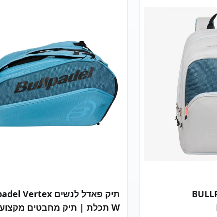
Carbon Soft ליבה: Soft EVA טכנולוגיה: Air React
FibriX ליבה: Soft EVA טכנולוגיה: t
Channel · Sweet Spot מורחב שחקנית: Gemma
Channel · Sweet Spot מורחב מק"ט יצרן
Triay 🇪🇸 מק"ט יצרן: 449306 למי המחבטת
449304 שחקנית: 🇸
מקצועיות ואספניות.
מתאים? שחקניות מתחילות-מתקדמות שמ
 נמוך — מצוין
שליטה מקסימלית עם נגיעה רכה ונוחות. ה
. 📦 מכירה מוקדמת —
של ג'מה טריאי לטורניר ה-e Major. 🇮🇱
אספקה לישראל: נובמבר 2026 הקרוב 🇮🇱
PADELSTORE — היבואן והמפיץ הרשמי 
ואן והמפיץ הרשמי של
Bullpadel בישראל ✅ מקורי
Bullpadel בישראל ✅ מקורי 100% — מיובא
ישירות מ-Bullpadel ספרד 🔐 מספר ס
Bullpade ספרד 🔐 מספר סידורי ייחודי
לישראל על כל מחבט — לאימות מקוריות ול
לישראל על כל מחבט 🛡️ אחריות יבואן רשמית 6
אחריות יצרן 
חודשים על פגמי ייצור 📞 ייעוץ אישי מומחה: 077-
פגמי ייצור 🚚 משלוח מהיר לכל הארץ · אי
בכפר המכביה 📞 ייעוץ
5356 📖 המדריך המל
2026 →🎾 לכל מחבטי ה-026
בישראל → ]]>
 BULLPADEL
תיק פאדל לנשים l Vertex
W תכלת | תיק מחבטים מקצועי