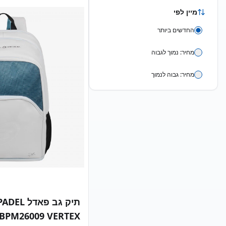
מיין לפי
החדשים ביותר
מתאים? שחקניות מתקדמות-
צורה עגולה סלחנית עם בלנס
מחיר: נמוך לגבוה
לשליטה, נגיעה רכה ונוחות
מחיר: גבוה לנמוך
PADELSTORE — היב
ישירות מ-l
363-5356
תיק גב פאדל
BPM26009 VERTEX