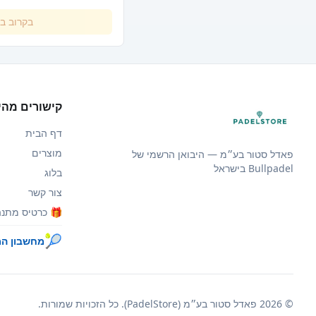
ומסייע להן להתפתח כשחקני
בקרוב ב
340 גרם) לתמרון קל ומה
רעידות ומייעלת חלוקת משקל
אטרקטיבי ונשי. משטח דומ
קישורים מהי
המקדם למידה והתקדמות. 
המחבט מיועד לנערות צעיר
דף הבית
המחפשות מחבט שיעזור לה
מוצרים
פאדל סטור בע״מ — היבואן הרשמי של
 JR GIRL 26
Bullpadel בישראל
בלוג
JR GIRL 26
צור קשר
את הכלים הטובים ביותר ל
משחקה בפאדל ברמה מקצועי
🎁 כרטיס מתנה
🎾
מחשבון ה
דומה למחבט מבוגרים רמה 
ספרד אחריות שנה מלאה מה
©
2026
פאדל סטור בע״מ (PadelStore). כל הזכויות שמורות.