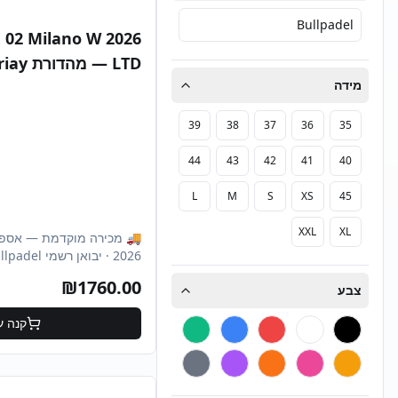
Bullpadel
E 02 Milano W 2026
מידה
מהדורת נשים מוגבל
39
38
37
36
35
44
43
42
41
40
L
M
S
XS
45
XXL
XL
🚚 מכירה מוקדמת — אספק
₪
1760.00
צבע
Gemma Triay מהד
קנה ע
— בעטיפת קולקציה אקסקל
מילאנו. עיצוב פסטל יוקרת
ותחושת זריקה מעולה. מפרט
(nd