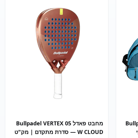
Air Reac
MOVEMENT: ערוץ מרכזי לספיגת זעזועים ויציבות
:
בתנועות צד TOUGHTOE: כיסוי גומי מוגבר
Gemma Triay  למי המחבט
באצבעות לעמידות בפני שחיקה THERMO
חפשות
SEALED: בנייה ללא תפרים לגמישות ועמידות
בחירה
STITCH INSOLE: מדרס פנימי משופר לנוחות
Rom
וספיגת זעזועים HYBRID 360°: סוליה היברידית
של
לאחיזה מיטבית ותנועות צד חלקות BREATHMESH:
 100% — מיובא
בטנה פנימית טקסטילית נושמת 🎨 צבע אפור-כחול
ידורי ייחודי
בהיר (Light Blue/Gray) 📏 מידות זמינות 36 | 37
רישום
| 37.5 | 38 | 38.5 | 39 | 39.5 | 40 | 41 | 42
️ אחריות יבואן רשמית 6 חודשים על
🏆 למי מתאים? מתאים לשחקניות פאדל ברמת
סוף עצמי
ביניים עד מתקדמות המחפשות נעל מקצועית עם
 אישי מומחה: 077-363-
סוליית Vibram לאחיזה מושלמת ויציבות על כל סוגי
א לקולקציית Bullpadel LTD
המשטחים. Bullpadel – המותג המוביל בעולם
LTD 2 הזמינים
הפאדל. יבואן רשמי בישראל – PADELSTORE 🇮🇱
Bullpade
מחבט פאדל Bullpadel VERTEX 05
W CLOUD — סדרת מתקדם | מק"ט